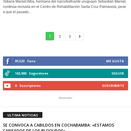
Tatiana Marset Alba, hermana del narcotraficante uruguayo Sebastián Marset,
continúa recluida en el Centro de Rehabilitación Santa Cruz Palmasola, pese
a que el pasado...
1
2
3
91,523
Fans
ME GUSTA
163,900
Seguidores
SEGUIR
0
Suscriptores
SUSCRIBIRTE
- Anuncios -
ULTIMA NOTICIAS
SE CONVOCA A CABILDOS EN COCHABAMBA: «ESTAMOS
CANSADOS DE LOS BLOQUEOS»