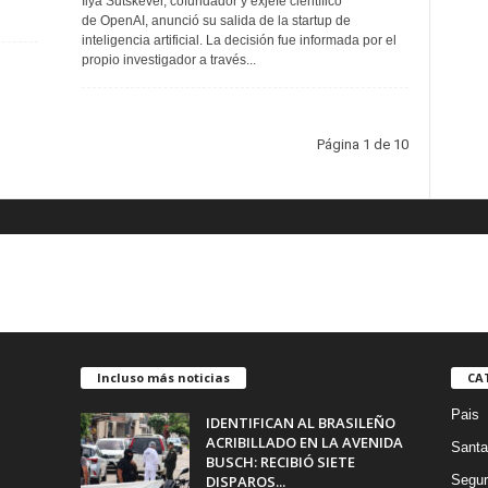
Ilya Sutskever, cofundador y exjefe científico
de OpenAI, anunció su salida de la startup de
inteligencia artificial. La decisión fue informada por el
propio investigador a través...
Página 1 de 10
Incluso más noticias
CA
Pais
IDENTIFICAN AL BRASILEÑO
ACRIBILLADO EN LA AVENIDA
Santa
BUSCH: RECIBIÓ SIETE
DISPAROS...
Segur