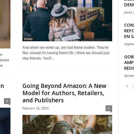
DEM
junio 
CON
REF
EN S
Video
septi
And when we woke up, we had these bodies. They're
like, except I'm having them! Oh, I think we should just
de
GOB
stay friends. You'll...
remos
AMPL
se
REDU
dicie
on
Going Beyond Amazon: A New
Model for Authors, Retailers,
and Publishers
0
febrero 12, 2025
0