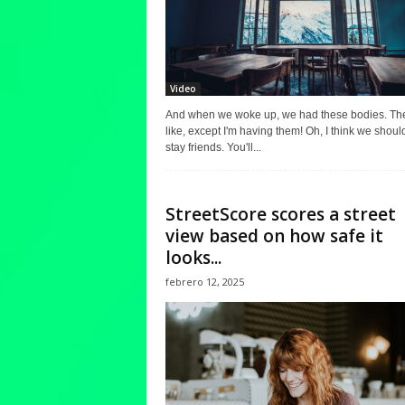
Video
And when we woke up, we had these bodies. The
like, except I'm having them! Oh, I think we should
stay friends. You'll...
StreetScore scores a street
view based on how safe it
looks...
febrero 12, 2025