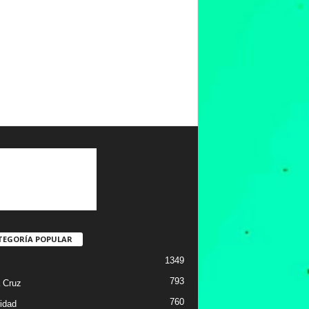
TEGORÍA POPULAR
1349
793
 Cruz
760
idad