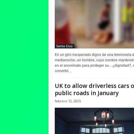
Santa Cruz
En un giro inesperado digno de una telenovela 
medianoche, un hombre, cuyo nombre mantend
en el anonimato para proteger su... ¿dignidad?, 
convirtió...
UK to allow driverless cars 
public roads in January
febrero 12, 2025