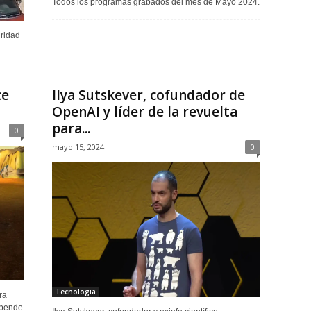
Todos los programas grabados del mes de Mayo 2024.
ridad
ce
Ilya Sutskever, cofundador de
OpenAI y líder de la revuelta
para...
0
mayo 15, 2024
0
Tecnologia
ra
epende