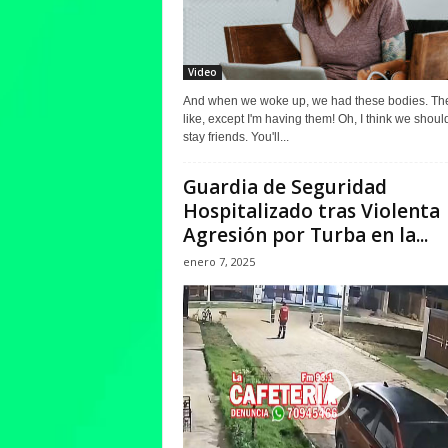
Video
And when we woke up, we had these bodies. The
like, except I'm having them! Oh, I think we should
stay friends. You'll...
Guardia de Seguridad
Hospitalizado tras Violenta
Agresión por Turba en la...
enero 7, 2025