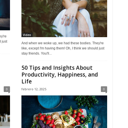
Video
y're
 just
And when we woke up, we had these bodies. They're
like, except I'm having them! Oh, I think we should just
stay friends. You'll...
50 Tips and Insights About
Productivity, Happiness, and
Life
0
febrero 12, 2025
0