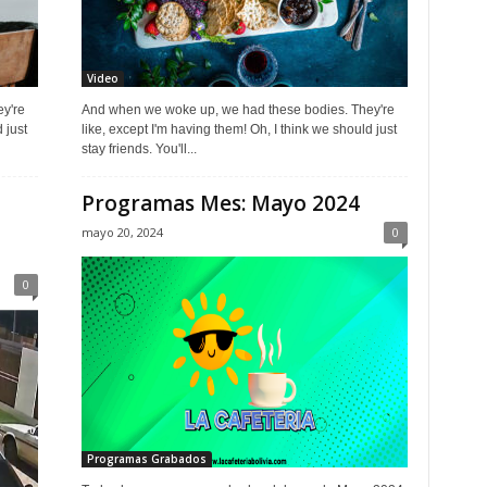
Video
y're
And when we woke up, we had these bodies. They're
 just
like, except I'm having them! Oh, I think we should just
stay friends. You'll...
Programas Mes: Mayo 2024
mayo 20, 2024
0
0
Programas Grabados