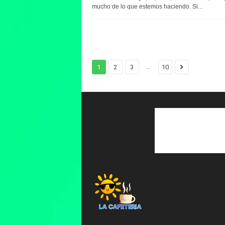
mucho de lo que estemos haciendo. Si...
...
1
2
3
10