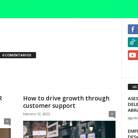
0 COMENTARIOS
UL
R
How to drive growth through
ASE
DEL
customer support
ABR
febrero 12, 2025
0
agosto
0
EMP
DES