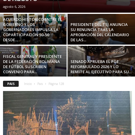
agosto 6, 2026
ACUERDO HISTÓRICO ENTRE EL
GOBIERNO Y LOS
PRESIDENTE DEL TSJ ANUNCIA
GOBERNADORES IMPULSA LA
SU RENUNCIA TRAS LA
COPARTICIPACIÓN 50-50
APROBACIÓN DEL CALENDARIO
DESDE...
DE LAS...
FISCAL GENERAL Y PRESIDENTE
DE LA FEDERACIÓN BOLIVIANA
SENADO APRUEBA EL PGE
DE FÚTBOL SUSCRIBEN
REFORMULADO 2026 Y LO
CONVENIO PARA...
REMITE AL EJECUTIVO PARA SU...
PAIS
Inicio
Pais
Página 128