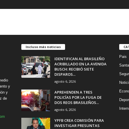
Incluso más noticias
CA
Pais
IDENTIFICAN AL BRASILEÑO
ACRIBILLADO EN LA AVENIDA
Santa
BUSCH: RECIBIÓ SIETE
DISPAROS...
Segur
medio
agosto 6, 2026
Notic
ento y
Econ
APREHENDEN A TRES
ión y
POLICÍAS POR LA FUGA DE
z de
Depor
DOS REOS BRASILEÑOS...
Intern
agosto 6, 2026
com
YPFB CREA COMISIÓN PARA
INVESTIGAR PRESUNTAS