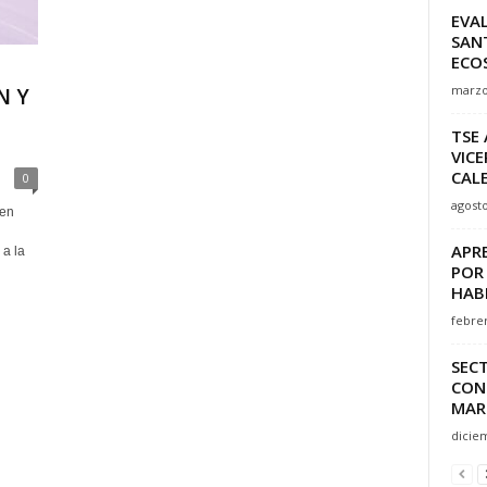
EVAL
SAN
ECO
marzo
N Y
D
TSE 
VICE
CAL
0
agosto
 en
APR
 a la
POR
HAB
febrer
SEC
CON
MAR
dicie