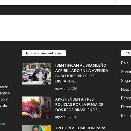
Incluso más noticias
CA
Pais
IDENTIFICAN AL BRASILEÑO
ACRIBILLADO EN LA AVENIDA
Santa
BUSCH: RECIBIÓ SIETE
DISPAROS...
Segur
medio
agosto 6, 2026
Notic
ento y
Econ
APREHENDEN A TRES
ión y
POLICÍAS POR LA FUGA DE
z de
Depor
DOS REOS BRASILEÑOS...
Intern
agosto 6, 2026
com
YPFB CREA COMISIÓN PARA