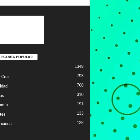
TEGORÍA POPULAR
1349
793
 Cruz
760
idad
310
ias
191
omía
133
tes
128
acional