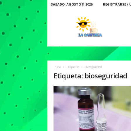
SÁBADO, AGOSTO 8, 2026
REGISTRARSE / 
L
a
C
a
f
e
t
e
r
Inicio
Etiquetas
Bioseguridad
i
Etiqueta: bioseguridad
a