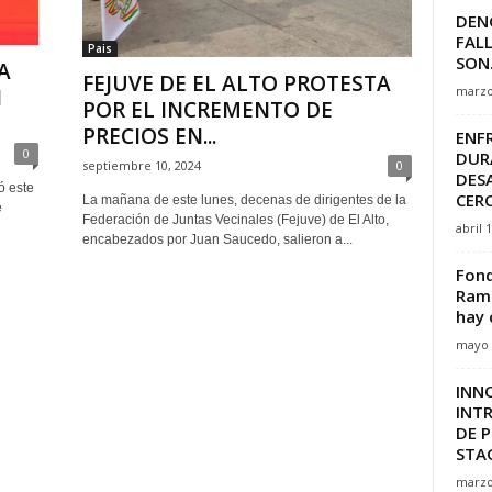
DENG
FALL
Pais
SON.
A
FEJUVE DE EL ALTO PROTESTA
marzo
N
POR EL INCREMENTO DE
PRECIOS EN...
ENF
0
DUR
septiembre 10, 2024
0
DES
ó este
CERC
La mañana de este lunes, decenas de dirigentes de la
e
Federación de Juntas Vecinales (Fejuve) de El Alto,
abril 
encabezados por Juan Saucedo, salieron a...
Fond
Ramo
hay 
mayo 
INN
INT
DE 
STA
marzo