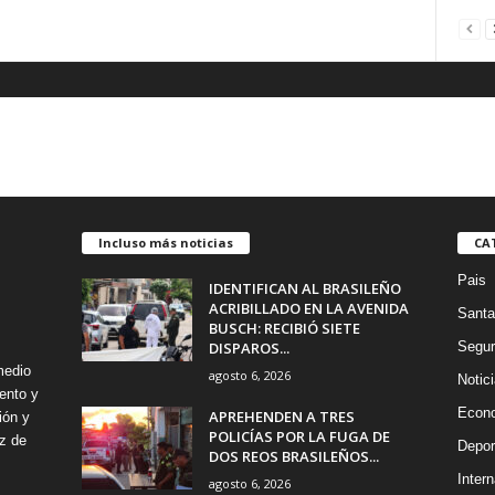
Incluso más noticias
CA
Pais
IDENTIFICAN AL BRASILEÑO
ACRIBILLADO EN LA AVENIDA
Santa
BUSCH: RECIBIÓ SIETE
DISPAROS...
Segur
medio
agosto 6, 2026
Notic
ento y
Econ
APREHENDEN A TRES
ión y
POLICÍAS POR LA FUGA DE
z de
Depor
DOS REOS BRASILEÑOS...
Intern
agosto 6, 2026