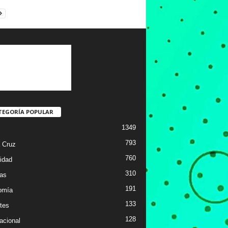
TEGORÍA POPULAR
1349
793
 Cruz
760
idad
310
ias
191
omía
133
tes
128
acional