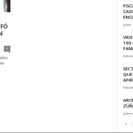
FIS
CAS
ENC
junio 
AFÓ
N
VIDE
190.
FAMI
0
febrer
 años
nta
SEC
QUE
AFIR
febrer
ARC
ZÚÑ
junio 