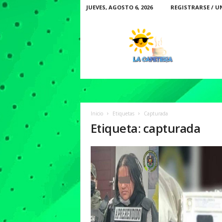
JUEVES, AGOSTO 6, 2026
REGISTRARSE / U
L
a
C
a
f
e
t
e
r
Inicio
Etiquetas
Capturada
i
Etiqueta: capturada
a