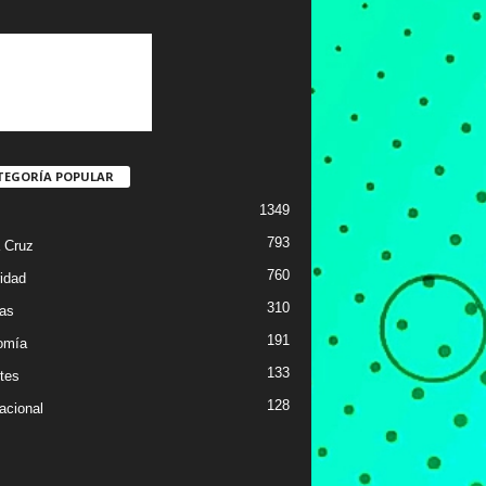
TEGORÍA POPULAR
1349
793
 Cruz
760
idad
310
ias
191
omía
133
tes
128
acional