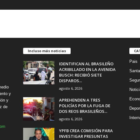
Incluso más noticias
CA
Pais
IDENTIFICAN AL BRASILEÑO
ACRIBILLADO EN LA AVENIDA
Santa
BUSCH: RECIBIÓ SIETE
DISPAROS...
Segur
medio
agosto 6, 2026
Notic
ento y
Econ
APREHENDEN A TRES
ión y
POLICÍAS POR LA FUGA DE
z de
Depor
DOS REOS BRASILEÑOS...
Intern
agosto 6, 2026
com
YPFB CREA COMISIÓN PARA
INVESTIGAR PRESUNTAS