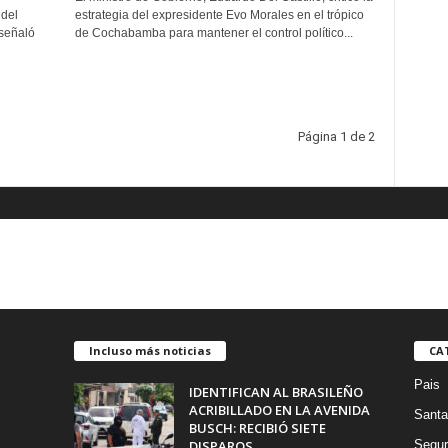
 del
estrategia del expresidente Evo Morales en el trópico
señaló
de Cochabamba para mantener el control político...
Página 1 de 2
Incluso más noticias
CA
Pais
IDENTIFICAN AL BRASILEÑO
ACRIBILLADO EN LA AVENIDA
Santa
BUSCH: RECIBIÓ SIETE
DISPAROS...
Segur