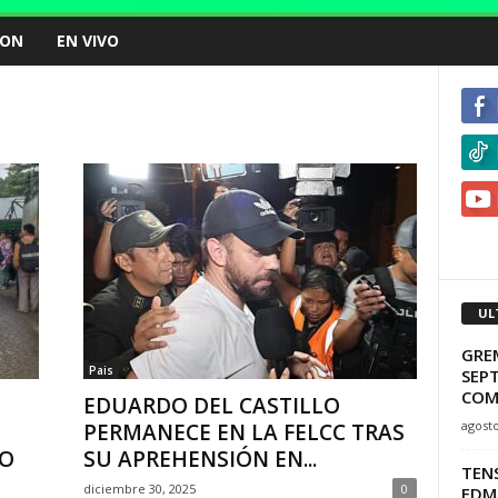
ION
EN VIVO
UL
GRE
Pais
SEPT
COM
EDUARDO DEL CASTILLO
agosto
PERMANECE EN LA FELCC TRAS
LO
SU APREHENSIÓN EN...
TENS
diciembre 30, 2025
0
EDM