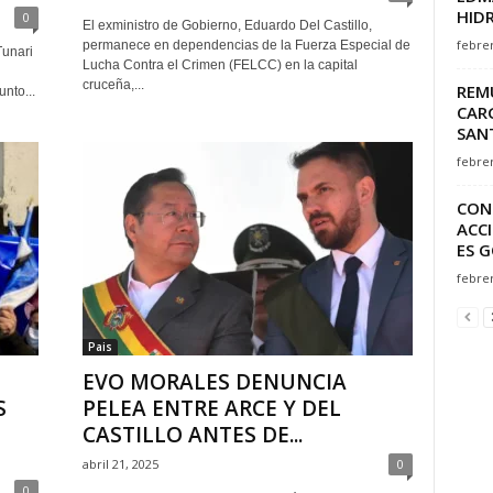
HIDR
0
El exministro de Gobierno, Eduardo Del Castillo,
febrer
permanece en dependencias de la Fuerza Especial de
Tunari
Lucha Contra el Crimen (FELCC) en la capital
cruceña,...
REM
nto...
CARG
SAN
febrer
CON
ACC
ES G
febrer
Pais
EVO MORALES DENUNCIA
S
PELEA ENTRE ARCE Y DEL
CASTILLO ANTES DE...
abril 21, 2025
0
0