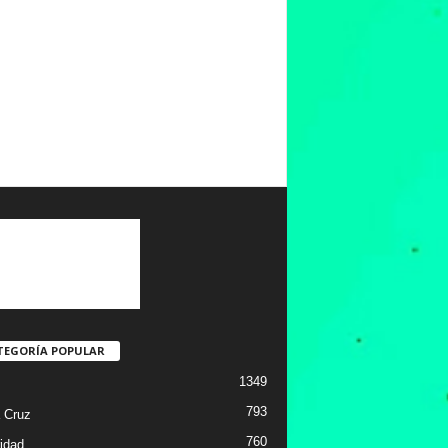
TEGORÍA POPULAR
1349
793
 Cruz
760
idad