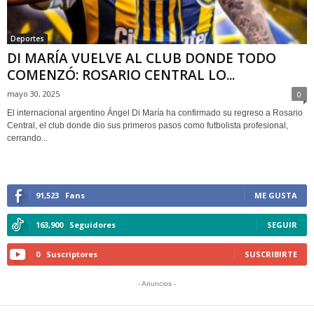
Deportes
DI MARÍA VUELVE AL CLUB DONDE TODO
COMENZÓ: ROSARIO CENTRAL LO...
mayo 30, 2025
0
El internacional argentino Ángel Di María ha confirmado su regreso a Rosario
Central, el club donde dio sus primeros pasos como futbolista profesional,
cerrando...
91,523
Fans
ME GUSTA
163,900
Seguidores
SEGUIR
0
Suscriptores
SUSCRIBIRTE
- Anuncios -