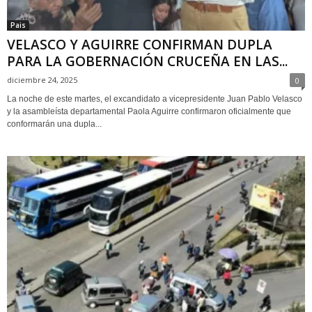
Pais
VELASCO Y AGUIRRE CONFIRMAN DUPLA
PARA LA GOBERNACIÓN CRUCEÑA EN LAS...
diciembre 24, 2025
0
La noche de este martes, el excandidato a vicepresidente Juan Pablo Velasco
y la asambleísta departamental Paola Aguirre confirmaron oficialmente que
conformarán una dupla...