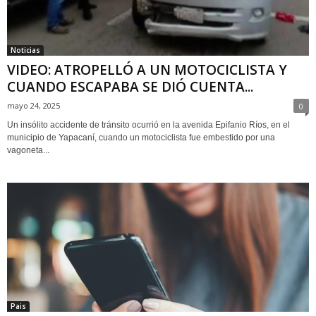
Noticias
VIDEO: ATROPELLÓ A UN MOTOCICLISTA Y
CUANDO ESCAPABA SE DIÓ CUENTA...
mayo 24, 2025
0
Un insólito accidente de tránsito ocurrió en la avenida Epifanio Ríos, en el
municipio de Yapacaní, cuando un motociclista fue embestido por una
vagoneta...
Pais