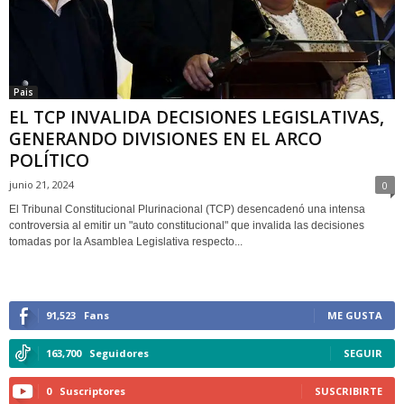
Pais
EL TCP INVALIDA DECISIONES LEGISLATIVAS,
GENERANDO DIVISIONES EN EL ARCO
POLÍTICO
junio 21, 2024
0
El Tribunal Constitucional Plurinacional (TCP) desencadenó una intensa
controversia al emitir un "auto constitucional" que invalida las decisiones
tomadas por la Asamblea Legislativa respecto...
91,523
Fans
ME GUSTA
163,700
Seguidores
SEGUIR
0
Suscriptores
SUSCRIBIRTE