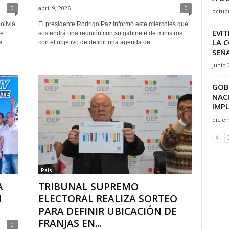
0
abril 9, 2026
0
octubr
olivia
El presidente Rodrigo Paz informó este miércoles que
EVIT
de
sostendrá una reunión con su gabinete de ministros
LA 
e
con el objetivo de definir una agenda de...
SEÑA
junio 
GOB
NACI
IMPU
dicie
Pais
A
TRIBUNAL SUPREMO
N
ELECTORAL REALIZA SORTEO
PARA DEFINIR UBICACIÓN DE
FRANJAS EN...
0