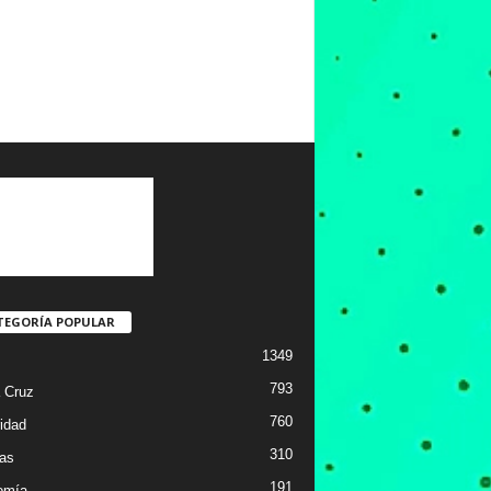
TEGORÍA POPULAR
1349
793
 Cruz
760
idad
310
ias
191
omía