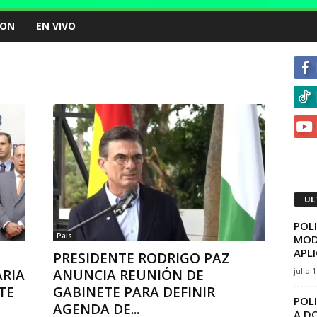
ION
EN VIVO
UL
POL
Pais
MOD
APL
PRESIDENTE RODRIGO PAZ
julio 
RIA
ANUNCIA REUNIÓN DE
TE
GABINETE PARA DEFINIR
POLI
AGENDA DE...
A D