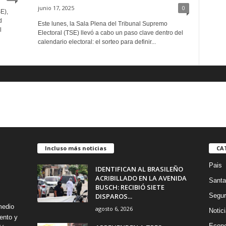
junio 17, 2025
0
E),
d
Este lunes, la Sala Plena del Tribunal Supremo
l
Electoral (TSE) llevó a cabo un paso clave dentro del
calendario electoral: el sorteo para definir...
Incluso más noticias
CA
Pais
IDENTIFICAN AL BRASILEÑO
ACRIBILLADO EN LA AVENIDA
Santa
BUSCH: RECIBIÓ SIETE
DISPAROS...
Segur
medio
agosto 6, 2026
Notic
ento y
Econ