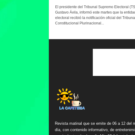
El presidente del Tribunal Supremo Electoral (TS
Gustavo Ávila, informó este martes que la entida
electoral recibió la notificación oficial del Tribuna
Constitucional Plurinacional...
Revista matinal que se emite de 06 a 12 del 
día, con contenido informativo, de entretenimi