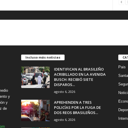
Incluso más noticias
CA
Pais
IDENTIFICAN AL BRASILEÑO
ACRIBILLADO EN LA AVENIDA
Santa
BUSCH: RECIBIÓ SIETE
DISPAROS...
Segur
medio
agosto 6, 2026
Notic
ento y
Econ
APREHENDEN A TRES
ión y
POLICÍAS POR LA FUGA DE
z de
Depor
DOS REOS BRASILEÑOS...
Intern
agosto 6, 2026
com