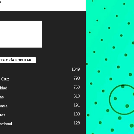
TEGORÍA POPULAR
1349
793
 Cruz
760
idad
310
ias
191
omía
133
tes
128
acional