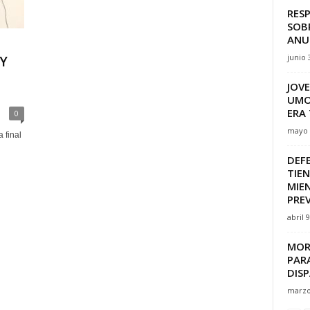
RESP
SOB
ANU
junio 
Y
JOV
UMO
ERA 
0
mayo 
 final
DEF
TIEN
MIE
PRE
abril 
MOR
PAR
DIS
marzo