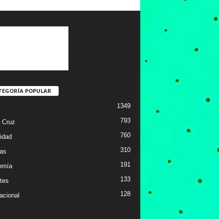
TEGORÍA POPULAR
1349
793
 Cruz
760
idad
310
ias
191
omía
133
tes
128
acional