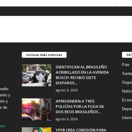
Incluso más noticias
CA
Pais
IDENTIFICAN AL BRASILEÑO
ACRIBILLADO EN LA AVENIDA
Santa
BUSCH: RECIBIÓ SIETE
DISPAROS...
Segur
medio
agosto 6, 2026
Notic
ento y
Econ
APREHENDEN A TRES
ión y
POLICÍAS POR LA FUGA DE
z de
Depor
DOS REOS BRASILEÑOS...
Intern
agosto 6, 2026
com
YPFB CREA COMISIÓN PARA