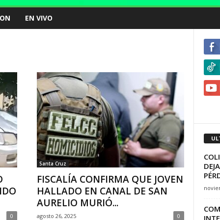
ION
EN VIVO
UL
COL
Santa Cruz
DEJ
PÉR
O
FISCALÍA CONFIRMA QUE JOVEN
novie
IDO
HALLADO EN CANAL DE SAN
AURELIO MURIÓ...
COMI
0
agosto 26, 2025
0
INTE