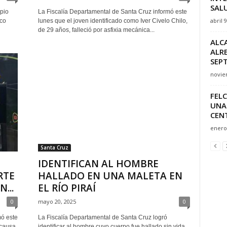
SALU
pio
La Fiscalía Departamental de Santa Cruz informó este
abril 
co
lunes que el joven identificado como Iver Civelo Chilo,
de 29 años, falleció por asfixia mecánica...
ALCA
ALR
SEPT
novie
FELC
UNA
CENT
enero 
Santa Cruz
IDENTIFICAN AL HOMBRE
RTE
HALLADO EN UNA MALETA EN
...
EL RÍO PIRAÍ
0
mayo 20, 2025
0
mó este
La Fiscalía Departamental de Santa Cruz logró
 causa
identificar al hombre cuyo cuerpo fue hallado sin vida