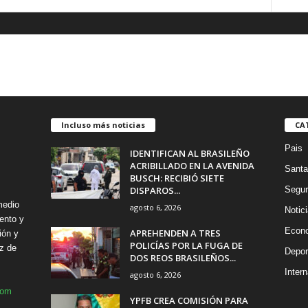
Incluso más noticias
CA
Pais
IDENTIFICAN AL BRASILEÑO
ACRIBILLADO EN LA AVENIDA
Santa
BUSCH: RECIBIÓ SIETE
DISPAROS...
Segur
medio
agosto 6, 2026
Notic
ento y
Econ
APREHENDEN A TRES
ión y
POLICÍAS POR LA FUGA DE
z de
Depor
DOS REOS BRASILEÑOS...
Intern
agosto 6, 2026
com
YPFB CREA COMISIÓN PARA