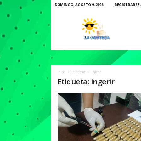
DOMINGO, AGOSTO 9, 2026
REGISTRARSE 
L
a
C
a
f
e
t
e
r
Inicio
Etiquetas
Ingerir
i
Etiqueta: ingerir
a