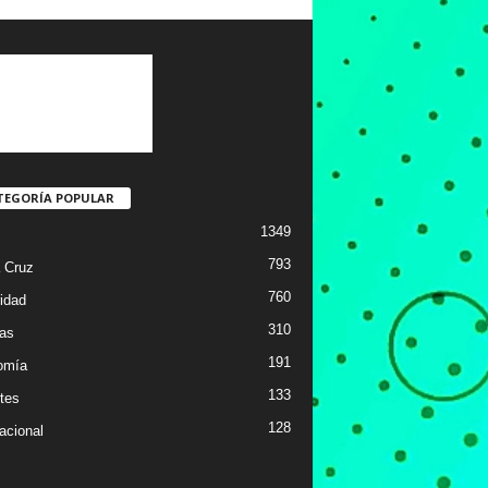
TEGORÍA POPULAR
1349
793
 Cruz
760
idad
310
ias
191
omía
133
tes
128
acional