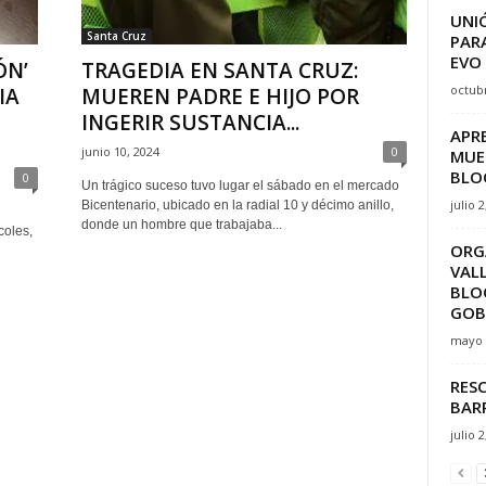
UNI
Santa Cruz
PAR
EVO
ÓN’
TRAGEDIA EN SANTA CRUZ:
octubr
IA
MUEREN PADRE E HIJO POR
INGERIR SUSTANCIA...
APR
junio 10, 2024
0
MUE
BLO
0
Un trágico suceso tuvo lugar el sábado en el mercado
julio 2
Bicentenario, ubicado en la radial 10 y décimo anillo,
donde un hombre que trabajaba...
coles,
ORG
VAL
BLO
GOBI
mayo 
RESC
BAR
julio 2