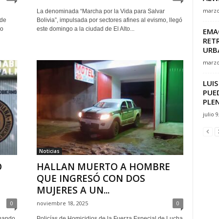
marzo
La denominada “Marcha por la Vida para Salvar
 de
Bolivia”, impulsada por sectores afines al evismo, llegó
io
este domingo a la ciudad de El Alto...
EMA
RETR
URBA
marzo
LUI
PUE
PLEN
julio 9
Noticias
Ó
HALLAN MUERTO A HOMBRE
QUE INGRESÓ CON DOS
MUJERES A UN...
0
noviembre 18, 2025
0
rnando
Policías de Homicidios de la Fuerza Especial de Lucha