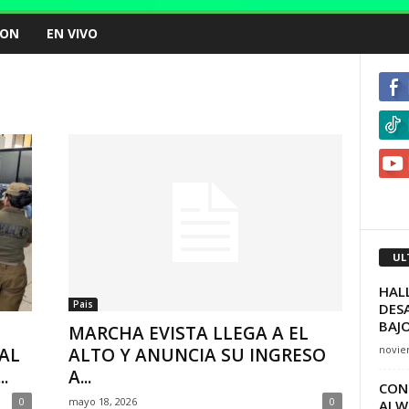
ION
EN VIVO
UL
HALL
Pais
DES
BAJO
MARCHA EVISTA LLEGA A EL
novie
GAL
ALTO Y ANUNCIA SU INGRESO
.
A...
CON
0
mayo 18, 2026
0
ALWA