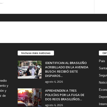
..
Incluso más noticias
CA
Pais
IDENTIFICAN AL BRASILEÑO
ACRIBILLADO EN LA AVENIDA
Santa
BUSCH: RECIBIÓ SIETE
DISPAROS...
Segur
medio
agosto 6, 2026
Notic
ento y
Econ
APREHENDEN A TRES
ión y
POLICÍAS POR LA FUGA DE
z de
Depor
DOS REOS BRASILEÑOS...
Intern
agosto 6, 2026