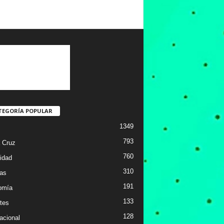
TEGORÍA POPULAR
1349
793
 Cruz
760
idad
310
ias
191
omía
133
tes
128
acional