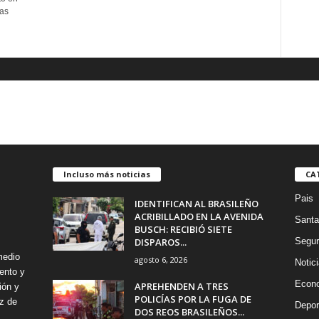
las
Incluso más noticias
CA
Pais
IDENTIFICAN AL BRASILEÑO
ACRIBILLADO EN LA AVENIDA
Santa
BUSCH: RECIBIÓ SIETE
DISPAROS...
Segur
medio
agosto 6, 2026
Notic
ento y
Econ
APREHENDEN A TRES
ión y
POLICÍAS POR LA FUGA DE
z de
Depor
DOS REOS BRASILEÑOS...