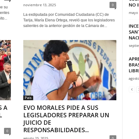
NO I
noviembre 13, 2025
0
ue su
mayo 
rentes
La exdiputada por Comunidad Ciudadana (CC) de
to...
Tarija, María Elena Ortega, reveló que los legisladores
INC
salientes de la anterior gestión de la Cámara de...
SAN
NAC
septi
APR
BRA
LIBR
agosto
Pais
S A
EVO MORALES PIDE A SUS
L
LEGISLADORES PREPARAR UN
JUICIO DE
RESPONSABILIDADES...
0
agosto 25, 2025
0