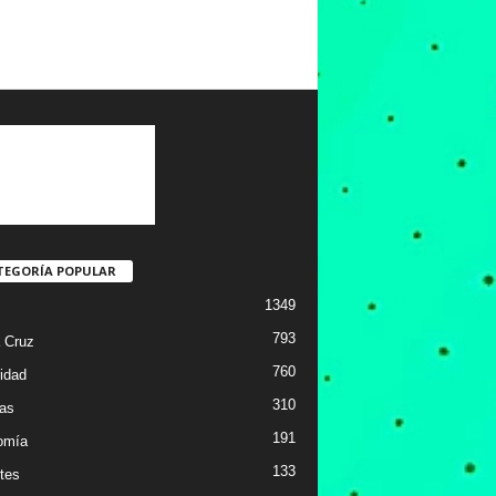
TEGORÍA POPULAR
1349
793
 Cruz
760
idad
310
ias
191
omía
133
tes