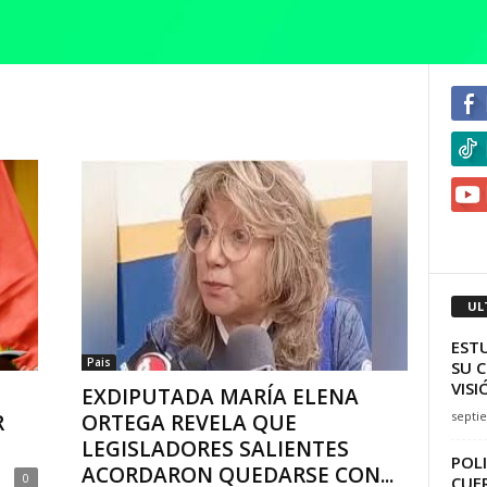
UL
EST
Pais
SU C
VISI
EXDIPUTADA MARÍA ELENA
septi
R
ORTEGA REVELA QUE
LEGISLADORES SALIENTES
POLI
ACORDARON QUEDARSE CON...
0
CUE