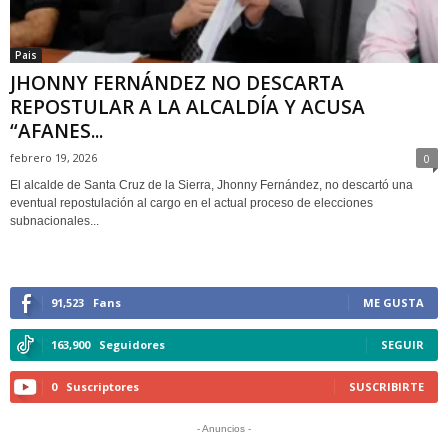
Pais
JHONNY FERNÁNDEZ NO DESCARTA
REPOSTULAR A LA ALCALDÍA Y ACUSA
“AFANES...
febrero 19, 2026
0
El alcalde de Santa Cruz de la Sierra, Jhonny Fernández, no descartó una
eventual repostulación al cargo en el actual proceso de elecciones
subnacionales...
91,523
Fans
ME GUSTA
163,900
Seguidores
SEGUIR
0
Suscriptores
SUSCRIBIRTE
- Anuncios -