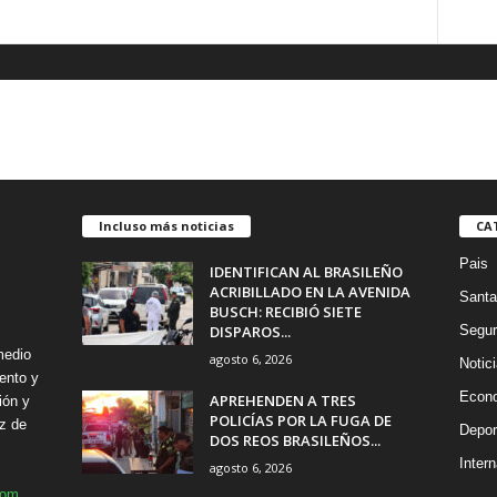
Incluso más noticias
CA
Pais
IDENTIFICAN AL BRASILEÑO
ACRIBILLADO EN LA AVENIDA
Santa
BUSCH: RECIBIÓ SIETE
DISPAROS...
Segur
medio
agosto 6, 2026
Notic
ento y
Econ
APREHENDEN A TRES
ión y
POLICÍAS POR LA FUGA DE
z de
Depor
DOS REOS BRASILEÑOS...
Intern
agosto 6, 2026
com