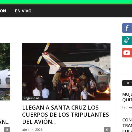
ION
EN VIVO
UL
MUJE
Seguridad
QUIT
LLEGAN A SANTA CRUZ LOS
febrer
CUERPOS DE LOS TRIPULANTES
CON
...
DEL AVIÓN...
TRAS
0
abril 14, 2026
0
CUER