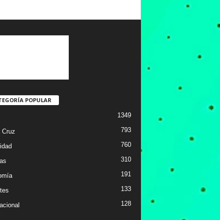
TEGORÍA POPULAR
1349
793
 Cruz
760
idad
310
ias
191
omía
133
tes
128
acional