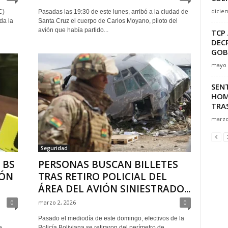
dicie
C)
Pasadas las 19:30 de este lunes, arribó a la ciudad de
da la
Santa Cruz el cuerpo de Carlos Moyano, piloto del
avión que había partido...
TCP
DEC
GOB
mayo 
SENT
HOM
TRAS
marzo
Seguridad
 BS
PERSONAS BUSCAN BILLETES
IÓN
TRAS RETIRO POLICIAL DEL
ÁREA DEL AVIÓN SINIESTRADO...
0
marzo 2, 2026
0
Pasado el mediodía de este domingo, efectivos de la
e
Policía Boliviana se retiraron del perímetro de