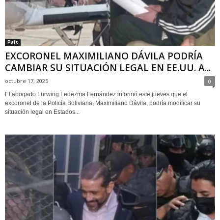
Pais
EXCORONEL MAXIMILIANO DÁVILA PODRÍA
CAMBIAR SU SITUACIÓN LEGAL EN EE.UU. A...
octubre 17, 2025
0
El abogado Lurwing Ledezma Fernández informó este jueves que el
excoronel de la Policía Boliviana, Maximiliano Dávila, podría modificar su
situación legal en Estados...