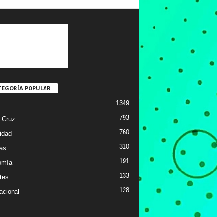
TEGORÍA POPULAR
1349
793
 Cruz
760
idad
310
ias
191
omía
133
tes
128
acional