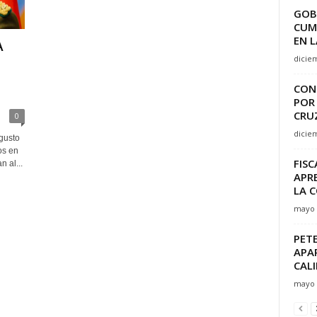
GOB
CUM
EN L
A
dicie
CON
POR
CRUZ
0
dicie
gusto
os en
FIS
 al...
APR
LA 
mayo 
PETE
APA
CALI
mayo 