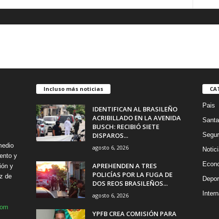
Incluso más noticias
CA
Pais
IDENTIFICAN AL BRASILEÑO
ACRIBILLADO EN LA AVENIDA
Santa
BUSCH: RECIBIÓ SIETE
DISPAROS...
Segur
medio
agosto 6, 2026
Notic
ento y
Econ
APREHENDEN A TRES
ión y
POLICÍAS POR LA FUGA DE
z de
Depor
DOS REOS BRASILEÑOS...
Intern
agosto 6, 2026
com
YPFB CREA COMISIÓN PARA