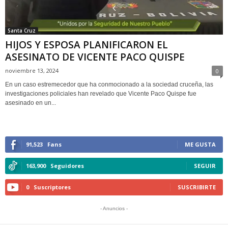
Santa Cruz
HIJOS Y ESPOSA PLANIFICARON EL
ASESINATO DE VICENTE PACO QUISPE
noviembre 13, 2024
0
En un caso estremecedor que ha conmocionado a la sociedad cruceña, las
investigaciones policiales han revelado que Vicente Paco Quispe fue
asesinado en un...
91,523
Fans
ME GUSTA
163,900
Seguidores
SEGUIR
0
Suscriptores
SUSCRIBIRTE
- Anuncios -