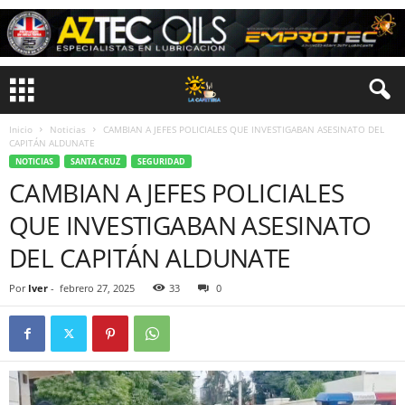
Inicio
Noticias
CAMBIAN A JEFES POLICIALES QUE INVESTIGABAN ASESINATO DEL
CAPITÁN ALDUNATE
NOTICIAS
SANTA CRUZ
SEGURIDAD
CAMBIAN A JEFES POLICIALES
QUE INVESTIGABAN ASESINATO
DEL CAPITÁN ALDUNATE
Por
Iver
-
febrero 27, 2025
33
0