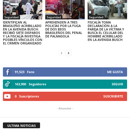
Seguridad
Seguridad
Seguridad
IDENTIFICAN AL
APREHENDEN A TRES
FISCALÍA TOMA
BRASILEÑO ACRIBILLADO
POLICÍAS POR LA FUGA
DECLARACIÓN A LA
EN LA AVENIDA BUSCH:
DE DOS REOS
PAREJA DE LA VÍCTIMA Y
RECIBIÓ SIETE DISPAROS
BRASILEÑOS DEL PENAL
BUSCA EL CELULAR DEL
Y LA FISCALÍA INVESTIGA
DE PALMASOLA
HOMBRE ACRIBILLADO
POSIBLES VÍNCULOS CON
EN LA AVENIDA BUSCH
EL CRIMEN ORGANIZADO
91,523
Fans
ME GUSTA
163,900
Seguidores
SEGUIR
0
Suscriptores
SUSCRIBIRTE
- Anuncios -
ULTIMA NOTICIAS