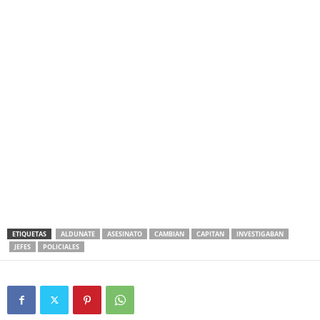
ETIQUETAS
ALDUNATE
ASESINATO
CAMBIAN
CAPITAN
INVESTIGABAN
JEFES
POLICIALES