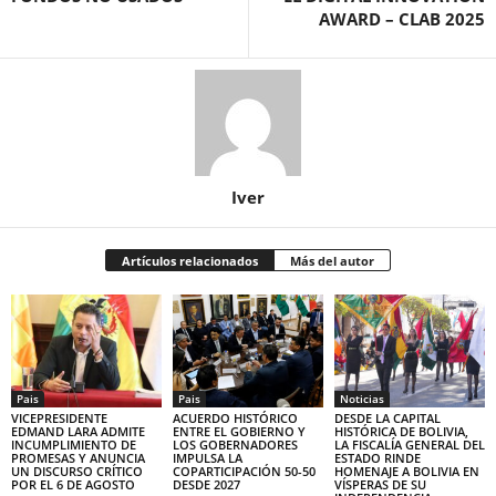
AWARD – CLAB 2025
Iver
Artículos relacionados
Más del autor
Pais
Pais
Noticias
VICEPRESIDENTE
ACUERDO HISTÓRICO
DESDE LA CAPITAL
EDMAND LARA ADMITE
ENTRE EL GOBIERNO Y
HISTÓRICA DE BOLIVIA,
INCUMPLIMIENTO DE
LOS GOBERNADORES
LA FISCALÍA GENERAL DEL
PROMESAS Y ANUNCIA
IMPULSA LA
ESTADO RINDE
UN DISCURSO CRÍTICO
COPARTICIPACIÓN 50-50
HOMENAJE A BOLIVIA EN
POR EL 6 DE AGOSTO
DESDE 2027
VÍSPERAS DE SU