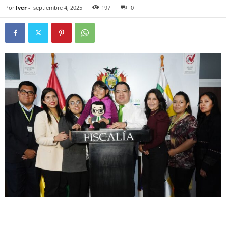
Por
Iver
-
septiembre 4, 2025
197
0