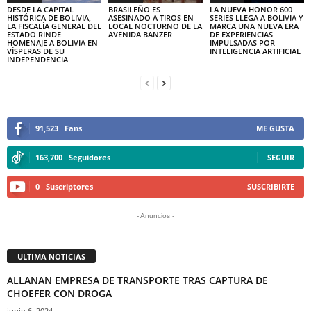
DESDE LA CAPITAL
BRASILEÑO ES
LA NUEVA HONOR 600
HISTÓRICA DE BOLIVIA,
ASESINADO A TIROS EN
SERIES LLEGA A BOLIVIA Y
LA FISCALÍA GENERAL DEL
LOCAL NOCTURNO DE LA
MARCA UNA NUEVA ERA
ESTADO RINDE
AVENIDA BANZER
DE EXPERIENCIAS
HOMENAJE A BOLIVIA EN
IMPULSADAS POR
VÍSPERAS DE SU
INTELIGENCIA ARTIFICIAL
INDEPENDENCIA
91,523
Fans
ME GUSTA
163,700
Seguidores
SEGUIR
0
Suscriptores
SUSCRIBIRTE
- Anuncios -
ULTIMA NOTICIAS
ALLANAN EMPRESA DE TRANSPORTE TRAS CAPTURA DE
CHOEFER CON DROGA
junio 6, 2024