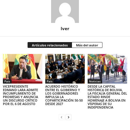
Iver
Artículos relacionados
Más del autor
Pais
Pais
Noticias
VICEPRESIDENTE
ACUERDO HISTÓRICO
DESDE LA CAPITAL
EDMAND LARA ADMITE
ENTRE EL GOBIERNO Y
HISTÓRICA DE BOLIVIA,
INCUMPLIMIENTO DE
LOS GOBERNADORES
LA FISCALÍA GENERAL DEL
PROMESAS Y ANUNCIA
IMPULSA LA
ESTADO RINDE
UN DISCURSO CRÍTICO
COPARTICIPACIÓN 50-50
HOMENAJE A BOLIVIA EN
POR EL 6 DE AGOSTO
DESDE 2027
VÍSPERAS DE SU
INDEPENDENCIA