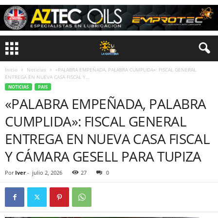
Inicio
Noticias
«PALABRA EMPEÑADA, PALABRA CUMPLIDA»: FISCAL GENERAL
ENTREGA EN NUEVA CASA FISCAL Y...
NOTICIAS
PAIS
«PALABRA EMPEÑADA, PALABRA
CUMPLIDA»: FISCAL GENERAL
ENTREGA EN NUEVA CASA FISCAL
Y CÁMARA GESELL PARA TUPIZA
Por
Iver
-
julio 2, 2026
27
0