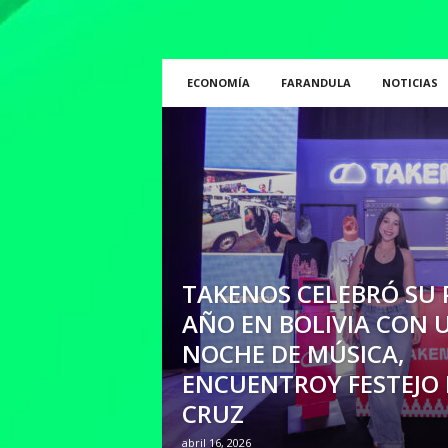
ECONOMÍA
FARANDULA
NOTICIAS
TAKENOS CELEBRÓ SU 
AÑO EN BOLIVIA CON 
NOCHE DE MÚSICA,
ENCUENTROY FESTEJO
CRUZ
abril 16, 2026