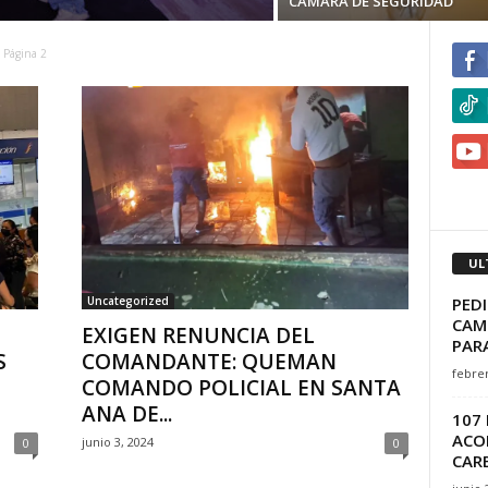
CÁMARA DE SEGURIDAD
Página 2
UL
PED
Uncategorized
CAMB
EXIGEN RENUNCIA DEL
PARA
S
COMANDANTE: QUEMAN
febrer
COMANDO POLICIAL EN SANTA
ANA DE...
107
ACOP
junio 3, 2024
0
0
CAR