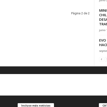
junio 
MINI
Página 2 de 2
CHI
DES
TRA
junio 
EVO
HACE
septi
Incluso más noticias
CA