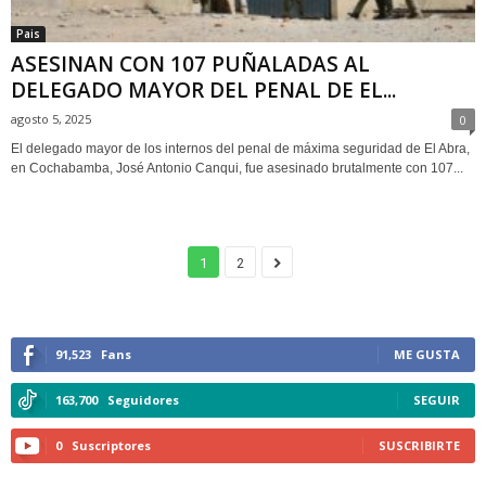
Pais
ASESINAN CON 107 PUÑALADAS AL
DELEGADO MAYOR DEL PENAL DE EL...
agosto 5, 2025
0
El delegado mayor de los internos del penal de máxima seguridad de El Abra,
en Cochabamba, José Antonio Canqui, fue asesinado brutalmente con 107...
1
2
91,523
Fans
ME GUSTA
163,700
Seguidores
SEGUIR
0
Suscriptores
SUSCRIBIRTE