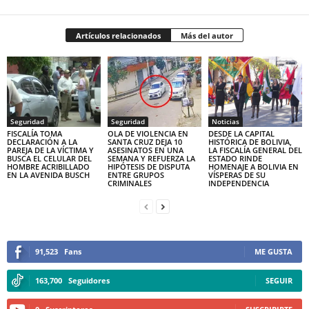
Artículos relacionados
Más del autor
Seguridad
Seguridad
Noticias
FISCALÍA TOMA
OLA DE VIOLENCIA EN
DESDE LA CAPITAL
DECLARACIÓN A LA
SANTA CRUZ DEJA 10
HISTÓRICA DE BOLIVIA,
PAREJA DE LA VÍCTIMA Y
ASESINATOS EN UNA
LA FISCALÍA GENERAL DEL
BUSCA EL CELULAR DEL
SEMANA Y REFUERZA LA
ESTADO RINDE
HOMBRE ACRIBILLADO
HIPÓTESIS DE DISPUTA
HOMENAJE A BOLIVIA EN
EN LA AVENIDA BUSCH
ENTRE GRUPOS
VÍSPERAS DE SU
CRIMINALES
INDEPENDENCIA
91,523
Fans
ME GUSTA
163,700
Seguidores
SEGUIR