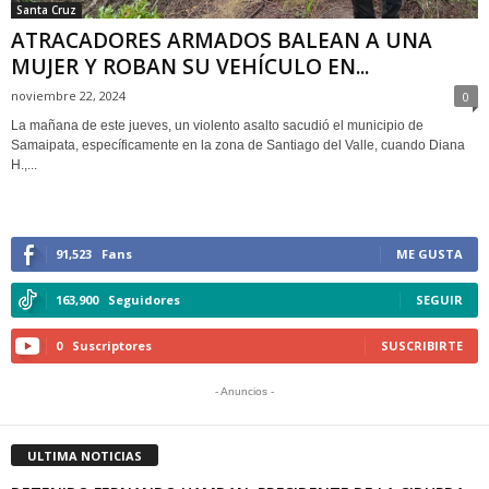
Santa Cruz
ATRACADORES ARMADOS BALEAN A UNA
MUJER Y ROBAN SU VEHÍCULO EN...
noviembre 22, 2024
0
La mañana de este jueves, un violento asalto sacudió el municipio de
Samaipata, específicamente en la zona de Santiago del Valle, cuando Diana
H.,...
91,523
Fans
ME GUSTA
163,900
Seguidores
SEGUIR
0
Suscriptores
SUSCRIBIRTE
- Anuncios -
ULTIMA NOTICIAS