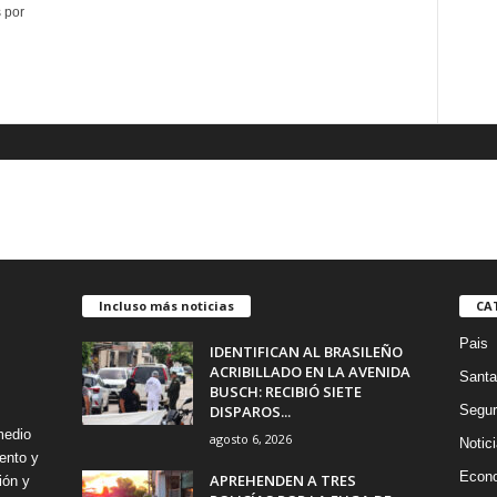
 por
Incluso más noticias
CA
Pais
IDENTIFICAN AL BRASILEÑO
ACRIBILLADO EN LA AVENIDA
Santa
BUSCH: RECIBIÓ SIETE
DISPAROS...
Segur
medio
agosto 6, 2026
Notic
ento y
Econ
APREHENDEN A TRES
ión y