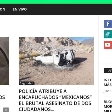
ION
EN VIVO
UL
INT
Seguridad
MÁS 
POLICÍA ATRIBUYE A
julio 
OS
ENCAPUCHADOS “MEXICANOS”
BLOQ
EL BRUTAL ASESINATO DE DOS
MOR
CIUDADANOS...
0
MIL