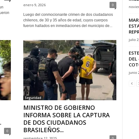
enero 9, 2026
0
novie
un
fueron
Luego del conmocionante crimen de dos ciudadanos
MAR
chilenos, de 30 y 35 años de edad, cuyos cuerpos
ESTA
fueron hallados en inmediaciones del municipio de...
REP
julio 2
ESTE
DEL 
COTO
junio 
Seguridad
MINISTRO DE GOBIERNO
INFORMA SOBRE LA CAPTURA
.
DE DOS CIUDADANOS
BRASILEÑOS...
0
septiembre 12, 2025
0