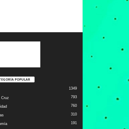
TEGORÍA POPULAR
1349
793
 Cruz
760
idad
310
ias
191
omía