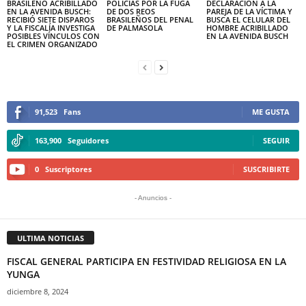
BRASILEÑO ACRIBILLADO
POLICÍAS POR LA FUGA
DECLARACIÓN A LA
EN LA AVENIDA BUSCH:
DE DOS REOS
PAREJA DE LA VÍCTIMA Y
RECIBIÓ SIETE DISPAROS
BRASILEÑOS DEL PENAL
BUSCA EL CELULAR DEL
Y LA FISCALÍA INVESTIGA
DE PALMASOLA
HOMBRE ACRIBILLADO
POSIBLES VÍNCULOS CON
EN LA AVENIDA BUSCH
EL CRIMEN ORGANIZADO
91,523
Fans
ME GUSTA
163,900
Seguidores
SEGUIR
0
Suscriptores
SUSCRIBIRTE
- Anuncios -
ULTIMA NOTICIAS
FISCAL GENERAL PARTICIPA EN FESTIVIDAD RELIGIOSA EN LA
YUNGA
diciembre 8, 2024