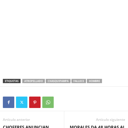
ETIQUETAS
ATROPELLADO
CHASQUIPAMPA
FALLECE
HOMBRE
Artículo anterior
Artículo siguiente
CHOFERES ANUNCIAN
MORALES DA 48 HORAS AL