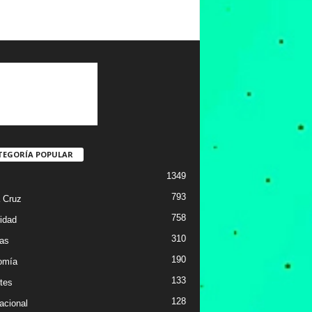
TEGORÍA POPULAR
1349
793
 Cruz
758
idad
310
ias
190
omía
133
tes
128
acional