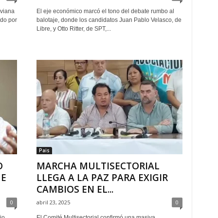
iviana
El eje económico marcó el tono del debate rumbo al
do por
balotaje, donde los candidatos Juan Pablo Velasco, de
Libre, y Otto Ritter, de SPT,...
Pais
O
MARCHA MULTISECTORIAL
UE
LLEGA A LA PAZ PARA EXIGIR
CAMBIOS EN EL...
0
abril 23, 2025
0
io,
El Comité Multisectorial confirmó una masiva