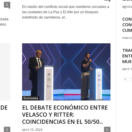
0
agosto
En medio del conflicto social que mantiene cercadas a
las ciudades de La Paz y El Alto por un bloqueo
indefinido de carreteras, el...
CON
lizada
CON
obro
CUM
marzo
TRA
ENTR
MUE
abril 
Economía
 DE
EL DEBATE ECONÓMICO ENTRE
VELASCO Y RITTER:
COINCIDENCIAS EN EL 50/50...
0
abril 13, 2026
0