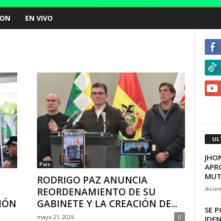
ION
EN VIVO
UL
JHO
Pais
APRO
MUT
RODRIGO PAZ ANUNCIA
dicie
REORDENAMIENTO DE SU
IÓN
GABINETE Y LA CREACIÓN DE...
SE 
mayo 21, 2026
0
IDE