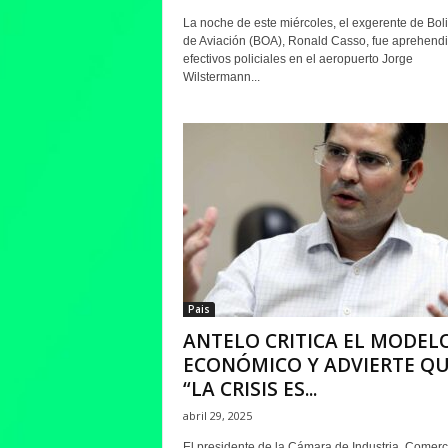
La noche de este miércoles, el exgerente de Bol
de Aviación (BOA), Ronald Casso, fue aprehendi
efectivos policiales en el aeropuerto Jorge
Wilstermann...
Pais
ANTELO CRITICA EL MODEL
ECONÓMICO Y ADVIERTE Q
“LA CRISIS ES...
abril 29, 2025
El presidente de la Cámara de Industria, Comerc