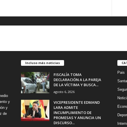
Incluso más noticias
CA
Pais
FISCALÍA TOMA
DECLARACIÓN A LA PAREJA
Santa
DE LA VÍCTIMA Y BUSCA...
Segur
agosto 6, 2026
medio
Notic
ento y
VICEPRESIDENTE EDMAND
Econ
LARA ADMITE
ión y
INCUMPLIMIENTO DE
z de
Depor
PROMESAS Y ANUNCIA UN
DISCURSO...
Intern