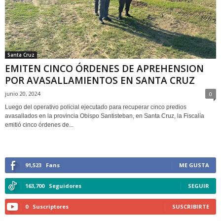
Santa Cruz
EMITEN CINCO ÓRDENES DE APREHENSION
POR AVASALLAMIENTOS EN SANTA CRUZ
junio 20, 2024
0
Luego del operativo policial ejecutado para recuperar cinco predios
avasallados en la provincia Obispo Santisteban, en Santa Cruz, la Fiscalía
emitió cinco órdenes de...
91,523
Fans
ME GUSTA
163,700
Seguidores
SEGUIR
0
Suscriptores
SUSCRIBIRTE