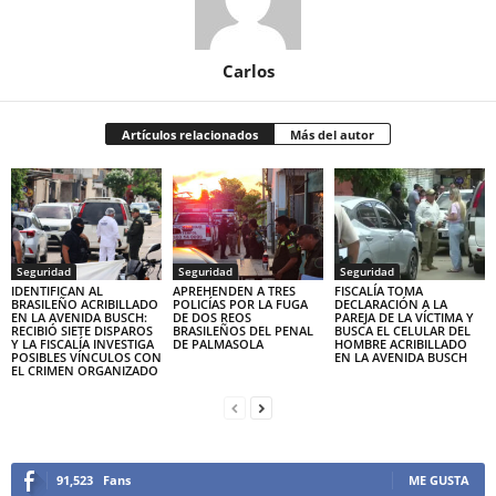
Carlos
Artículos relacionados
Más del autor
Seguridad
Seguridad
Seguridad
IDENTIFICAN AL
APREHENDEN A TRES
FISCALÍA TOMA
BRASILEÑO ACRIBILLADO
POLICÍAS POR LA FUGA
DECLARACIÓN A LA
EN LA AVENIDA BUSCH:
DE DOS REOS
PAREJA DE LA VÍCTIMA Y
RECIBIÓ SIETE DISPAROS
BRASILEÑOS DEL PENAL
BUSCA EL CELULAR DEL
Y LA FISCALÍA INVESTIGA
DE PALMASOLA
HOMBRE ACRIBILLADO
POSIBLES VÍNCULOS CON
EN LA AVENIDA BUSCH
EL CRIMEN ORGANIZADO
91,523
Fans
ME GUSTA