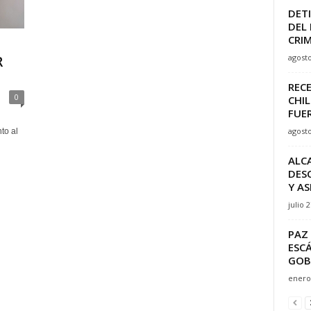
DET
DEL 
CRIM
agosto
R
RECE
0
CHI
FUE
agosto
to al
ALC
DES
Y AS
julio 
PAZ
ESC
GOB
enero 