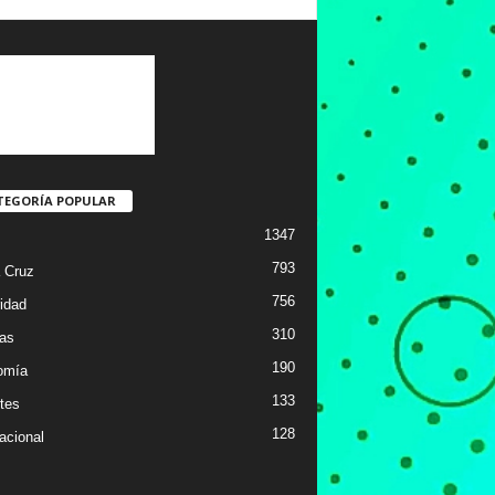
TEGORÍA POPULAR
1347
793
 Cruz
756
idad
310
ias
190
omía
133
tes
128
acional