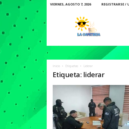
VIERNES, AGOSTO 7, 2026
REGISTRARSE / 
L
a
C
a
f
e
t
e
r
Inicio
Etiquetas
Liderar
i
Etiqueta: liderar
a