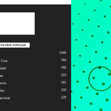
TEGORÍA POPULAR
1349
793
 Cruz
760
idad
310
ias
191
omía
133
tes
128
acional