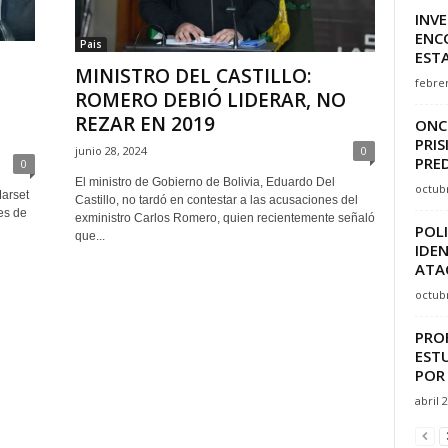
INV
ENC
Pais
EST
MINISTRO DEL CASTILLO:
febrer
ROMERO DEBIÓ LIDERAR, NO
REZAR EN 2019
ONC
PRI
junio 28, 2024
0
PRE
0
El ministro de Gobierno de Bolivia, Eduardo Del
octubr
Marset
Castillo, no tardó en contestar a las acusaciones del
es de
exministro Carlos Romero, quien recientemente señaló
POLI
que...
IDE
ATA
octubr
PRO
EST
POR 
abril 