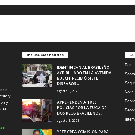
Incluso más noticias
CA
Pais
IDENTIFICAN AL BRASILEÑO
ACRIBILLADO EN LA AVENIDA
Santa
BUSCH: RECIBIÓ SIETE
DISPAROS...
Segur
medio
agosto 6, 2026
Notic
ento y
Econ
APREHENDEN A TRES
ión y
POLICÍAS POR LA FUGA DE
z de
Depor
DOS REOS BRASILEÑOS...
Intern
agosto 6, 2026
com
YPFB CREA COMISIÓN PARA