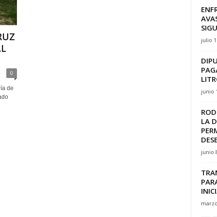
ENF
AVA
SIG
RUZ
julio 
AL
DIP
PAG
0
LIT
ía de
junio 
ado
ROD
LA 
PER
DES
junio 
TRA
PAR
INIC
marzo