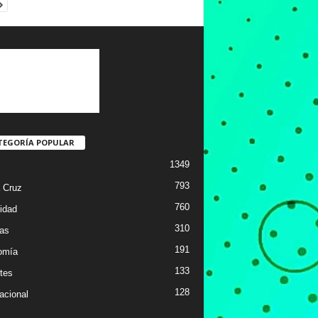
TEGORÍA POPULAR
1349
793
 Cruz
760
idad
310
ias
191
omía
133
tes
128
acional