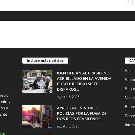
Incluso más noticias
CA
Pais
IDENTIFICAN AL BRASILEÑO
ACRIBILLADO EN LA AVENIDA
Santa
BUSCH: RECIBIÓ SIETE
DISPAROS...
Segur
medio
agosto 6, 2026
Notic
ento y
Econ
APREHENDEN A TRES
ión y
POLICÍAS POR LA FUGA DE
z de
Depor
DOS REOS BRASILEÑOS...
Intern
agosto 6, 2026
com