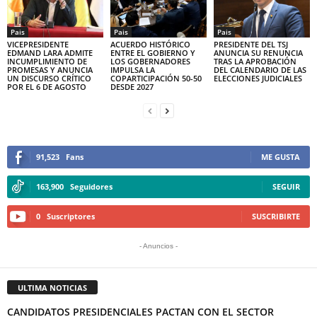
Pais
Pais
Pais
VICEPRESIDENTE
ACUERDO HISTÓRICO
PRESIDENTE DEL TSJ
EDMAND LARA ADMITE
ENTRE EL GOBIERNO Y
ANUNCIA SU RENUNCIA
INCUMPLIMIENTO DE
LOS GOBERNADORES
TRAS LA APROBACIÓN
PROMESAS Y ANUNCIA
IMPULSA LA
DEL CALENDARIO DE LAS
UN DISCURSO CRÍTICO
COPARTICIPACIÓN 50-50
ELECCIONES JUDICIALES
POR EL 6 DE AGOSTO
DESDE 2027
91,523
Fans
ME GUSTA
163,900
Seguidores
SEGUIR
0
Suscriptores
SUSCRIBIRTE
- Anuncios -
ULTIMA NOTICIAS
CANDIDATOS PRESIDENCIALES PACTAN CON EL SECTOR