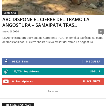
Santa Cruz
ABC DISPONE EL CIERRE DEL TRAMO LA
ANGOSTURA – SAMAIPATA TRAS...
mayo 5, 2026
0
La Administradora Boliviana de Carreteras (ABC) informó, a través de su mapa
de transitabilidad, el cierre “hasta nuevo aviso” del tramo La Angostura –...
91,523
Fans
ME GUSTA
163,700
Seguidores
SEGUIR
0
Suscriptores
SUSCRIBIRTE
- Anuncios -
ULTIMA NOTICIAS