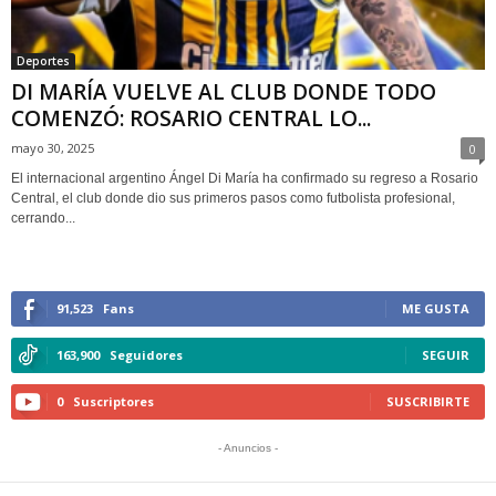
Deportes
DI MARÍA VUELVE AL CLUB DONDE TODO
COMENZÓ: ROSARIO CENTRAL LO...
mayo 30, 2025
0
El internacional argentino Ángel Di María ha confirmado su regreso a Rosario
Central, el club donde dio sus primeros pasos como futbolista profesional,
cerrando...
91,523
Fans
ME GUSTA
163,900
Seguidores
SEGUIR
0
Suscriptores
SUSCRIBIRTE
- Anuncios -