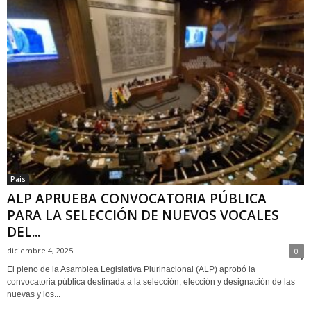
Pais
ALP APRUEBA CONVOCATORIA PÚBLICA
PARA LA SELECCIÓN DE NUEVOS VOCALES
DEL...
diciembre 4, 2025
0
El pleno de la Asamblea Legislativa Plurinacional (ALP) aprobó la
convocatoria pública destinada a la selección, elección y designación de las
nuevas y los...