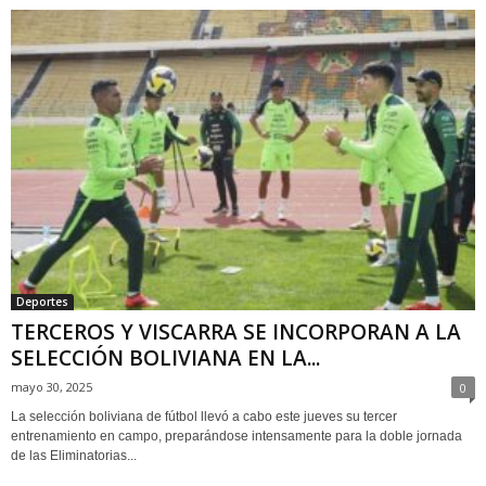
Deportes
TERCEROS Y VISCARRA SE INCORPORAN A LA
SELECCIÓN BOLIVIANA EN LA...
mayo 30, 2025
0
La selección boliviana de fútbol llevó a cabo este jueves su tercer
entrenamiento en campo, preparándose intensamente para la doble jornada
de las Eliminatorias...