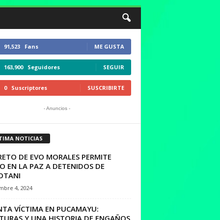
91,523
Fans
ME GUSTA
163,900
Seguidores
SEGUIR
0
Suscriptores
SUSCRIBIRTE
- Anuncios -
TIMA NOTICIAS
RETO DE EVO MORALES PERMITE
IO EN LA PAZ A DETENIDOS DE
OTANI
mbre 4, 2024
NTA VÍCTIMA EN PUCAMAYU:
TURAS Y UNA HISTORIA DE ENGAÑOS