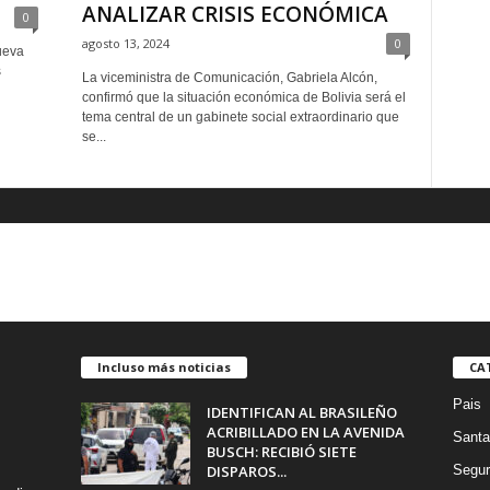
ANALIZAR CRISIS ECONÓMICA
0
agosto 13, 2024
0
ueva
s
La viceministra de Comunicación, Gabriela Alcón,
l
confirmó que la situación económica de Bolivia será el
tema central de un gabinete social extraordinario que
se...
Incluso más noticias
CA
Pais
IDENTIFICAN AL BRASILEÑO
ACRIBILLADO EN LA AVENIDA
Santa
BUSCH: RECIBIÓ SIETE
DISPAROS...
Segur