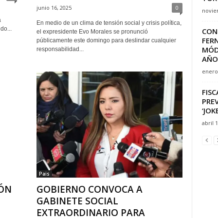
junio 16, 2025
0
novie
a
En medio de un clima de tensión social y crisis política,
do...
CON
el expresidente Evo Morales se pronunció
FER
públicamente este domingo para deslindar cualquier
MÓD
responsabilidad...
AÑO
enero 
FISC
PRE
‘JOK
abril 
Pais
S
GOBIERNO CONVOCA A
ÓN
GABINETE SOCIAL
EXTRAORDINARIO PARA