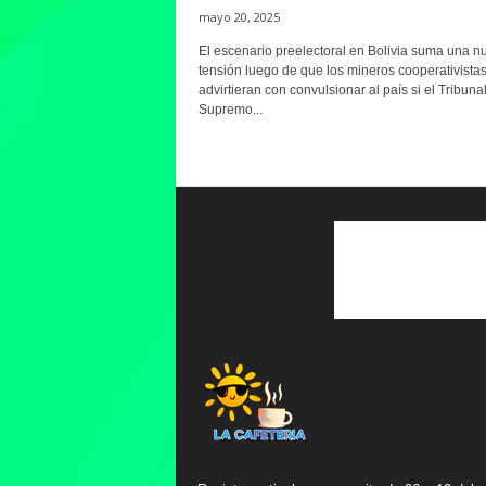
mayo 20, 2025
El escenario preelectoral en Bolivia suma una n
tensión luego de que los mineros cooperativista
advirtieran con convulsionar al país si el Tribuna
Supremo...