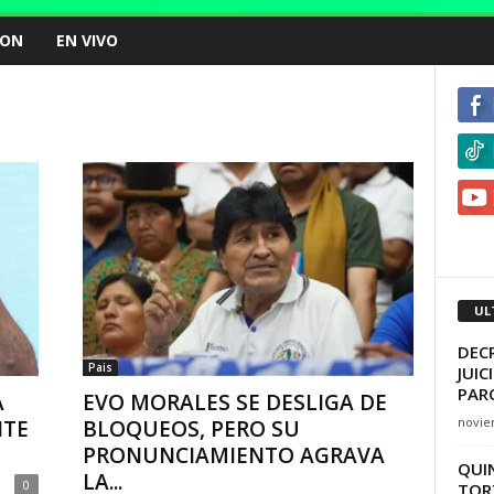
ION
EN VIVO
UL
DEC
Pais
JUIC
PAR
A
EVO MORALES SE DESLIGA DE
novie
NTE
BLOQUEOS, PERO SU
PRONUNCIAMIENTO AGRAVA
QUI
LA...
0
TOR