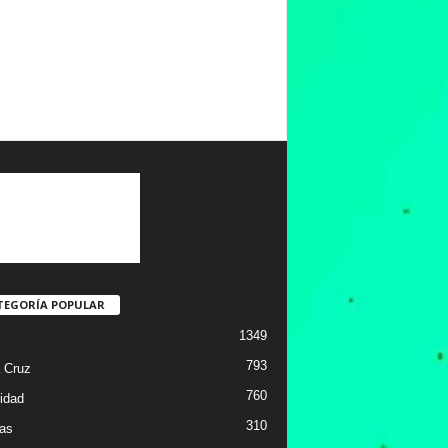
TEGORÍA POPULAR
1349
793
 Cruz
760
idad
310
ias