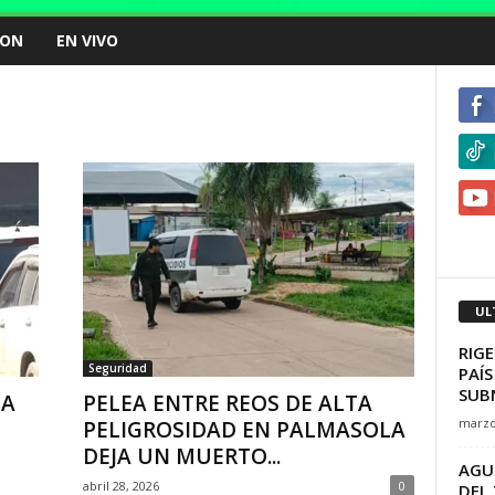
ION
EN VIVO
UL
RIGE
Seguridad
PAÍS
SUB
TA
PELEA ENTRE REOS DE ALTA
marzo
PELIGROSIDAD EN PALMASOLA
DEJA UN MUERTO...
AGU
abril 28, 2026
0
DEL