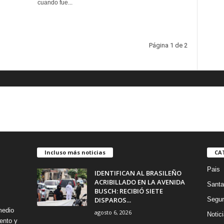
cuando fue...
Página 1 de 2
Incluso más noticias
CA
Pais
IDENTIFICAN AL BRASILEÑO
ACRIBILLADO EN LA AVENIDA
Santa
BUSCH: RECIBIÓ SIETE
DISPAROS...
Segur
medio
agosto 6, 2026
Notic
ento y