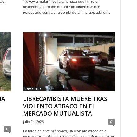
a el
“Te voy a matar”, fue la amenaza que lanzó un
delincuente armado durante un violento asalto
perpetrado contra una tienda de anime ubicada en...
Santa Cruz
NA
LIBRECAMBISTA MUERE TRAS
VIOLENTO ATRACO EN EL
MERCADO MUTUALISTA
julio 24, 2025
0
0
La tarde de este miércoles, un violento atraco en el
mercado Mutualista de Santa Cruz de la Sierra terminó