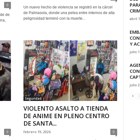
PAR
0
Un nuevo hecho de violencia se registró en la cárcel
CRI
de Palmasola, donde una pelea entre internos de alta
rde de
abril 
peligrosidad terminó con la muerte...
rra,
EMB
CON
Y AC
julio 
AGE
CON
CAPT
julio 
Seguridad
VIOLENTO ASALTO A TIENDA
DE ANIME EN PLENO CENTRO
DE SANTA...
0
febrero 19, 2026
0