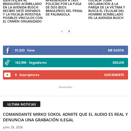
IDENTIFICAN AL
APREHENDEN A TRES
FISCALÍA TOMA
BRASILEÑO ACRIBILLADO
POLICÍAS POR LA FUGA
DECLARACIÓN A LA
EN LA AVENIDA BUSCH:
DE DOS REOS
PAREJA DE LA VÍCTIMA Y
RECIBIÓ SIETE DISPAROS
BRASILEÑOS DEL PENAL
BUSCA EL CELULAR DEL
Y LA FISCALÍA INVESTIGA
DE PALMASOLA
HOMBRE ACRIBILLADO
POSIBLES VÍNCULOS CON
EN LA AVENIDA BUSCH
EL CRIMEN ORGANIZADO
91,523
Fans
ME GUSTA
163,900
Seguidores
SEGUIR
0
Suscriptores
SUSCRIBIRTE
- Anuncios -
ULTIMA NOTICIAS
COMANDANTE MIRKO SOKOL ADMITE QUE EL AUDIO ES REAL Y
DENUNCIA UNA GRABACIÓN ILEGAL
julio 29, 2026