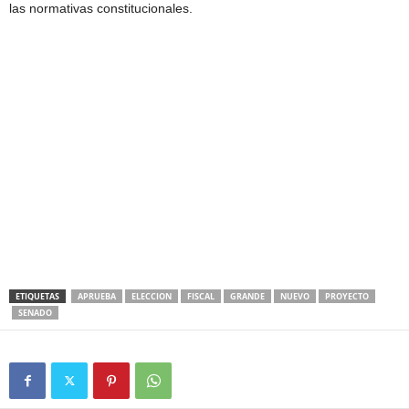
las normativas constitucionales.
ETIQUETAS
APRUEBA
ELECCION
FISCAL
GRANDE
NUEVO
PROYECTO
SENADO