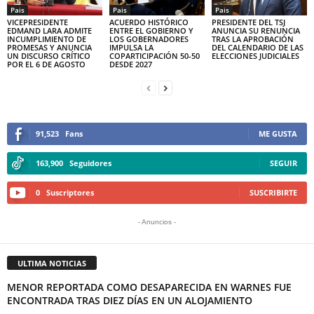
Pais
Pais
Pais
VICEPRESIDENTE
ACUERDO HISTÓRICO
PRESIDENTE DEL TSJ
EDMAND LARA ADMITE
ENTRE EL GOBIERNO Y
ANUNCIA SU RENUNCIA
INCUMPLIMIENTO DE
LOS GOBERNADORES
TRAS LA APROBACIÓN
PROMESAS Y ANUNCIA
IMPULSA LA
DEL CALENDARIO DE LAS
UN DISCURSO CRÍTICO
COPARTICIPACIÓN 50-50
ELECCIONES JUDICIALES
POR EL 6 DE AGOSTO
DESDE 2027
91,523
Fans
ME GUSTA
163,900
Seguidores
SEGUIR
0
Suscriptores
SUSCRIBIRTE
- Anuncios -
ULTIMA NOTICIAS
MENOR REPORTADA COMO DESAPARECIDA EN WARNES FUE
ENCONTRADA TRAS DIEZ DÍAS EN UN ALOJAMIENTO