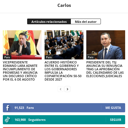
Carlos
Artículos relacionados
Más del autor
Pais
Pais
Pais
VICEPRESIDENTE
ACUERDO HISTÓRICO
PRESIDENTE DEL TSJ
EDMAND LARA ADMITE
ENTRE EL GOBIERNO Y
ANUNCIA SU RENUNCIA
INCUMPLIMIENTO DE
LOS GOBERNADORES
TRAS LA APROBACIÓN
PROMESAS Y ANUNCIA
IMPULSA LA
DEL CALENDARIO DE LAS
UN DISCURSO CRÍTICO
COPARTICIPACIÓN 50-50
ELECCIONES JUDICIALES
POR EL 6 DE AGOSTO
DESDE 2027
91,523
Fans
ME GUSTA
163,900
Seguidores
SEGUIR