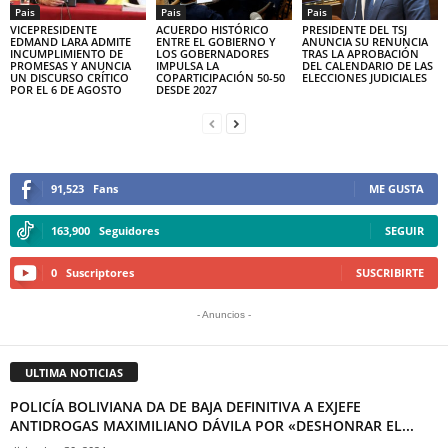
Pais
Pais
Pais
VICEPRESIDENTE
ACUERDO HISTÓRICO
PRESIDENTE DEL TSJ
EDMAND LARA ADMITE
ENTRE EL GOBIERNO Y
ANUNCIA SU RENUNCIA
INCUMPLIMIENTO DE
LOS GOBERNADORES
TRAS LA APROBACIÓN
PROMESAS Y ANUNCIA
IMPULSA LA
DEL CALENDARIO DE LAS
UN DISCURSO CRÍTICO
COPARTICIPACIÓN 50-50
ELECCIONES JUDICIALES
POR EL 6 DE AGOSTO
DESDE 2027
91,523
Fans
ME GUSTA
163,900
Seguidores
SEGUIR
0
Suscriptores
SUSCRIBIRTE
- Anuncios -
ULTIMA NOTICIAS
POLICÍA BOLIVIANA DA DE BAJA DEFINITIVA A EXJEFE
ANTIDROGAS MAXIMILIANO DÁVILA POR «DESHONRAR EL...