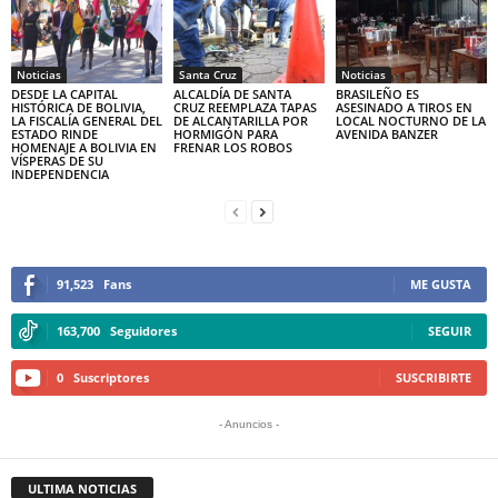
Noticias
Santa Cruz
Noticias
DESDE LA CAPITAL
ALCALDÍA DE SANTA
BRASILEÑO ES
HISTÓRICA DE BOLIVIA,
CRUZ REEMPLAZA TAPAS
ASESINADO A TIROS EN
LA FISCALÍA GENERAL DEL
DE ALCANTARILLA POR
LOCAL NOCTURNO DE LA
ESTADO RINDE
HORMIGÓN PARA
AVENIDA BANZER
HOMENAJE A BOLIVIA EN
FRENAR LOS ROBOS
VÍSPERAS DE SU
INDEPENDENCIA
91,523
Fans
ME GUSTA
163,700
Seguidores
SEGUIR
0
Suscriptores
SUSCRIBIRTE
- Anuncios -
ULTIMA NOTICIAS